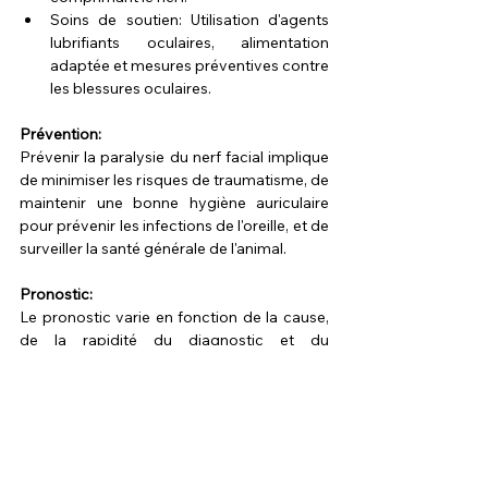
Soins de soutien: Utilisation d'agents 
lubrifiants oculaires, alimentation 
adaptée et mesures préventives contre 
les blessures oculaires.
Prévention:
Prévenir la paralysie du nerf facial implique 
de minimiser les risques de traumatisme, de 
maintenir une bonne hygiène auriculaire 
pour prévenir les infections de l'oreille, et de 
surveiller la santé générale de l'animal.
Pronostic:
Le pronostic varie en fonction de la cause, 
de la rapidité du diagnostic et du 
traitement, et de la réponse de l'animal au 
traitement. Une guérison complète est 
possible dans certains cas, tandis que 
d'autres peuvent nécessiter une gestion à 
long terme.