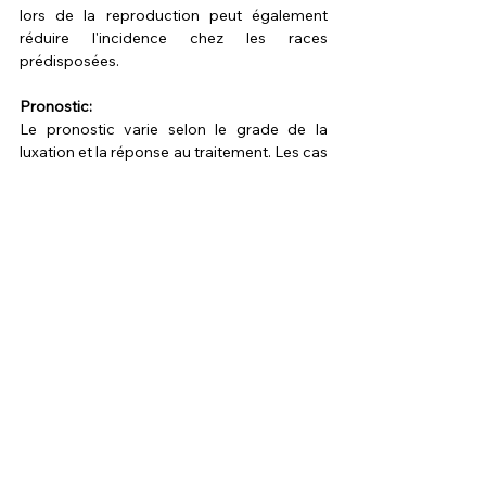
lors de la reproduction peut également 
réduire l'incidence chez les races 
prédisposées.
Pronostic:
Le pronostic varie selon le grade de la 
luxation et la réponse au traitement. Les cas 
légers peuvent être gérés avec succès, 
tandis que les cas sévères peuvent 
nécessiter une gestion à long terme et des 
ajustements de style de vie.
Conclusion:
La luxation de rotule est une affection 
sérieuse qui peut compromettre la qualité 
de vie des animaux de compagnie. Une 
approche proactive en matière de soins 
vétérinaires, y compris un diagnostic et un 
traitement précoces, est essentielle pour 
minimiser l'impact de cette condition et 
maintenir la santé et le bien-être de l'animal.