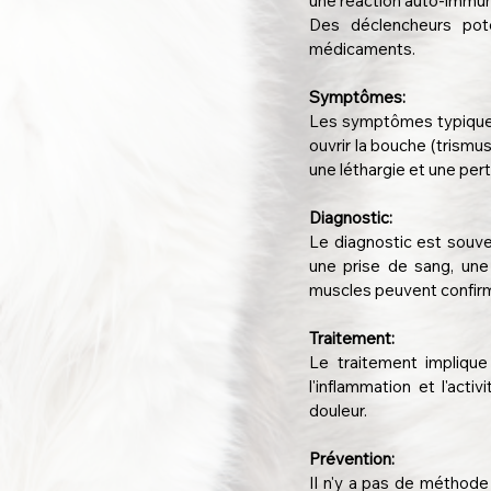
une réaction auto-immune
Des déclencheurs pote
médicaments.
Symptômes:
Les symptômes typiques 
ouvrir la bouche (trismus
une léthargie et une pert
Diagnostic:
Le diagnostic est souv
une prise de sang, une
muscles peuvent confirm
Traitement:
Le traitement impliqu
l'inflammation et l'act
douleur.
Prévention:
Il n'y a pas de méthode