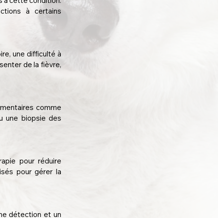
à cette condition. 
tions à certains 
, une difficulté à 
enter de la fièvre, 
émentaires comme 
u une biopsie des 
pie pour réduire 
isés pour gérer la 
e détection et un 