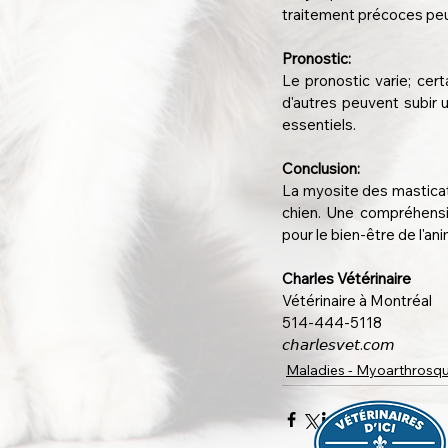
traitement précoces pe
Pronostic:
Le pronostic varie; cer
d'autres peuvent subir u
essentiels.
Conclusion:
La myosite des masticate
chien. Une compréhensio
pour le bien-être de l'ani
Charles Vétérinaire
Vétérinaire à Montréal
514-444-5118
𝘤𝘩𝘢𝘳𝘭𝘦𝘴𝘷𝘦𝘵.𝘤𝘰𝘮
Maladies - Myoarthrosqu