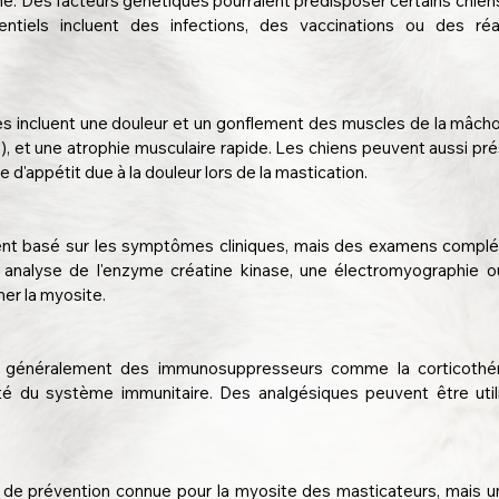
. Des facteurs génétiques pourraient prédisposer certains chiens 
ntiels incluent des infections, des vaccinations ou des réac
incluent une douleur et un gonflement des muscles de la mâchoire
), et une atrophie musculaire rapide. Les chiens peuvent aussi prés
e d'appétit due à la douleur lors de la mastication.
ent basé sur les symptômes cliniques, mais des examens compl
 analyse de l'enzyme créatine kinase, une électromyographie o
er la myosite.
e généralement des immunosuppresseurs comme la corticothéra
ivité du système immunitaire. Des analgésiques peuvent être util
 de prévention connue pour la myosite des masticateurs, mais un