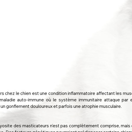
 chez le chien est une condition inflammatoire affectant les muscle
 maladie auto-immune où le système immunitaire attaque par e
 un gonflement douloureux et parfois une atrophie musculaire.
yosite des masticateurs n'est pas complètement comprise, mais el